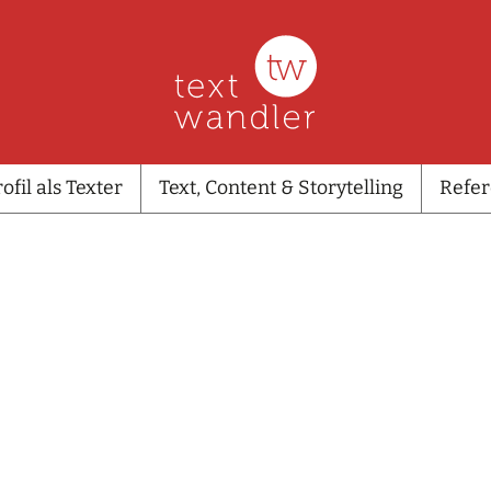
ofil als Texter
Text, Content & Storytelling
Refe
ofil als Texter
Text, Content & Storytelling
Refe